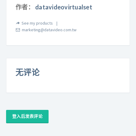
作者：
datavideovirtualset
See my products
marketing@datavideo.com.tw
无评论
登入后发表评论