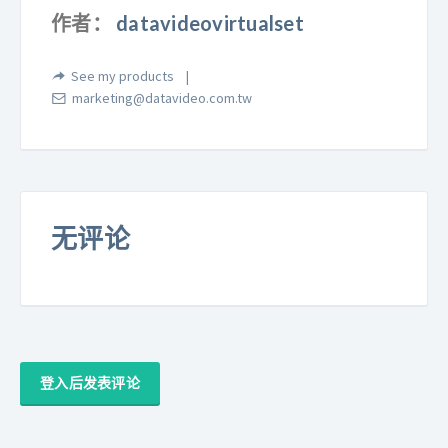
作者：
datavideovirtualset
See my products
marketing@datavideo.com.tw
无评论
登入后发表评论