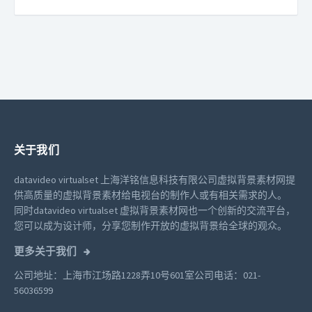
关于我们
datavideo virtualset 上海洋铭信息科技有限公司虚拟背景素材网提
供高质量的虚拟背景素材给电视台的制作人或有相关需求的人。
同时datavideo virtualset 虚拟背景素材网也一个创新的交流平台，
您可以成为设计师，分享您制作开放的虚拟背景给全球的观众。
更多关于我们
公司地址：上海市江场路1228弄10号601室
公司电话：021-
56036599