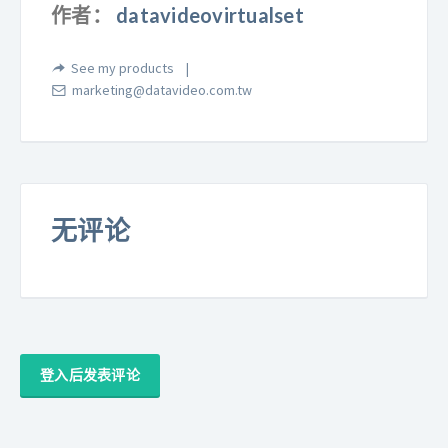
作者：
datavideovirtualset
See my products
marketing@datavideo.com.tw
无评论
登入后发表评论